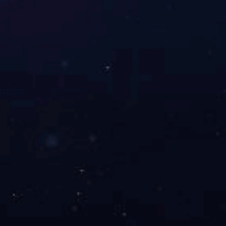
安全体验馆厂家以诚信为基，铸行
04.04.24
建筑安全体验馆紧抓质量控制
07.07.02
网站安博官方网站
安全体验馆
新闻资讯
成功案例
智慧工地
VR安全体验馆
全国服务热线：
400-029-6971
企业邮箱：
xataipu@163.com
公司地址：
西安市新城区咸宁东路458号