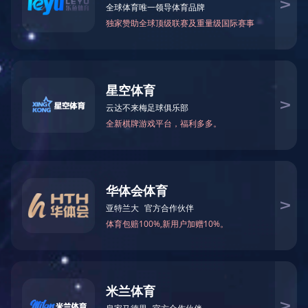
日期：2024-07-03
编辑：泰普安全
阅读：
近日，泰普安全科技顺利通过了ISO9001质量管理体系、
ISO14001环境管理体系、ISO45001职业健康安全管理体系（简称
“ISO三体系”）认证，并获三项认证证书，标志着我司在产品质
量、生产环境、节能环保的环境管理体系及健康安全方面朝着规范
化、标准化、精细化管理目标更进一步。因此，在外审到来之前，
泰普安全全体上下做好准备并积极配合，希望借助此次外审机会，
为企业高质量发展夯实了基础。