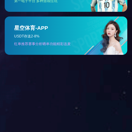
12.12.02
安全体验区厂家泰普品牌登陆纽约
05.05.17
混凝土布料机的优势有哪些？
03.03.14
新型建筑材料的常见类别
03.03.14
安全体验馆厂家砥砺前行展初心
04.04.30
西安泰普安全体验馆项目介绍
10.10.13