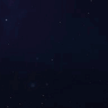
网站安博官方网站
安全体验馆
新闻资讯
企业邮箱：
公司地址：
xataipu@163.com
西安市新城区