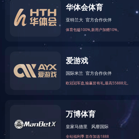
VR龙门吊安全体验中心
日期：2018-04-02
编辑：泰普科技
阅读：