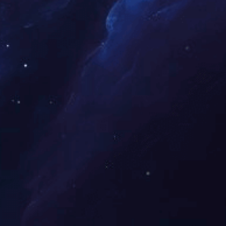
智慧科技馆
安全体验区设备之